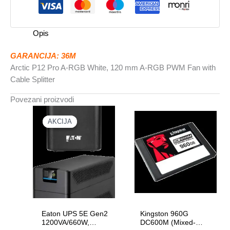
White120
mm
A-
Opis
RGB
PWM
GARANCIJA: 36M
FanCable
Arctic P12 Pro A-RGB White, 120 mm A-RGB PWM Fan with
Splitter
Cable Splitter
količina
Povezani proizvodi
AKCIJA
AKCIJA
Eaton UPS 5E Gen2
Kingston 960G
1200VA/660W,
DC600M (Mixed-