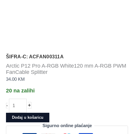
ŠIFRA-C: ACFAN00311A
Arctic P12 Pro A-RGB White120 mm A-RGB PWM
FanCable Splitter
34.00
KM
20 na zalihi
Arctic
+
-
P12
Pro
Dodaj u košaricu
A-
Sigurno online plaćanje
RGB