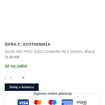
ŠIFRA-C: ACOTH00001A
Arctic M2 PRO SSD Coolerfor M.2 Drives, Black
21.00
KM
20 na zalihi
Arctic
+
-
M2
PRO
Dodaj u košaricu
SSD
Sigurno online plaćanje
Coolerfor
M.2