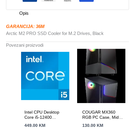
Drives,
Black
Opis
količina
GARANCIJA: 36M
Arctic M2 PRO SSD Cooler for M.2 Drives, Black
Povezani proizvodi
Intel CPU Desktop
COUGAR MX360
Core i5-12400
RGB PC Case, Mid
(2.5GHz, 18MB,
Tower
449.00
KM
130.00
KM
LGA1700) tray