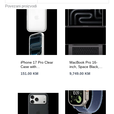
Povezani proizvodi
iPhone 17 Pro Clear
MacBook Pro 16-
Case with
inch, Space Black,
MagSafe,Model
Model A3429,APPLE
151.00
KM
9,749.00
KM
A3564
M5 MAX, 18C CPU,
32C GPU,36GB
unified
memory,140W USB-
C Power Adapter,2TB
SSD storage,3x TB5,
HDMI, SDXC,
MagSafe 3,Touch
ID,XDR