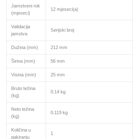
Jamstveni rok
12 mjeseci(a)
(mjeseci)
Validacija
Serijski broj
jamstva
Dužina (mm)
212 mm
Širina (mm)
56 mm
Visina (mm)
25 mm
Bruto težina
0.14 kg
(kg)
Neto težina
0.119 kg
(kg)
Količina u
1
pakiranju