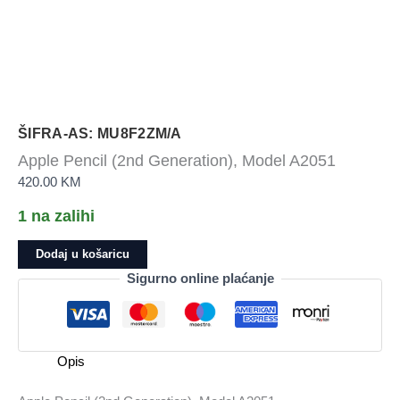
ŠIFRA-AS: MU8F2ZM/A
Apple Pencil (2nd Generation), Model A2051
420.00
KM
1 na zalihi
Apple
Dodaj u košaricu
Pencil
Sigurno online plaćanje
(2nd
Generation),
Model
A2051
Opis
količina