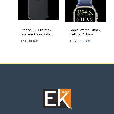
display,Standard
display,Force Touch
Trackpad,
KEYBOARD-INT
iPhone 17 Pro Max
Apple Watch Ultra 3
Silicone Case with
Cellular 49mm
MagSafe –
Natural Titanium
151.00
KM
1,970.00
KM
Black,Model A3560
Case with Blue/Bright
Blue Trail Loop – M/L