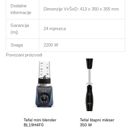
Dodatne
Dimenzije VxŠxD: 413 x 350 x 355 mm
informacije
Garancija
24 mjeseca
(mj)
Snaga
2200 W
Povezani proizvodi
Tefal mini blender
Tefal štapni mikser
BL19H4F0
350 W