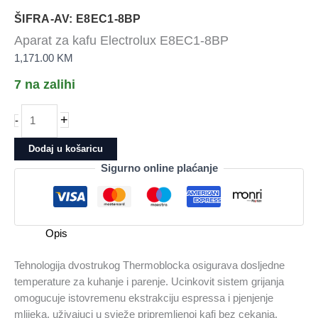
ŠIFRA-AV: E8EC1-8BP
Aparat za kafu Electrolux E8EC1-8BP
1,171.00
KM
7 na zalihi
Aparat
+
-
za
kafu
Dodaj u košaricu
Electrolux
Sigurno online plaćanje
E8EC1-
8BP
količina
Opis
Tehnologija dvostrukog Thermoblocka osigurava dosljedne
temperature za kuhanje i parenje. Ucinkovit sistem grijanja
omogucuje istovremenu ekstrakciju espressa i pjenjenje
mlijeka, uživajuci u svježe pripremljenoj kafi bez cekanja.