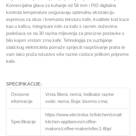
Komercijalna glava za kuhanje od 58 mm i PID digitalna
kontrola temperature osiguravaju optimalnu ekstrakciju
espressa za okus i kremastu teksturu kafe, kvalitete kod kuce
kao u kaficu. Integrisani mlin za kafu s ravnim noževima
podešava se na 30 razina mljevenja za precizne postavke s
bilo kojom vrstom zrna kafe. Tehnologija za suzbijanje
statickog elektriciteta pomaže sprijeciti raspršivanje praha te
vam tako pruža iskustvo više razine cistoce prilikom pripreme
kafe.
SPECIFIKACIJE:
Osnovne
Vrsta filtera: nema; Indikator razine
informacije
vode: nema; Boja: biserno crna;
https://www.electrolux.hr/kitchen/small-
Specifikacije
kitchen-appliances/coffee-
makers/coffee-maker/e8ec1-8bp/