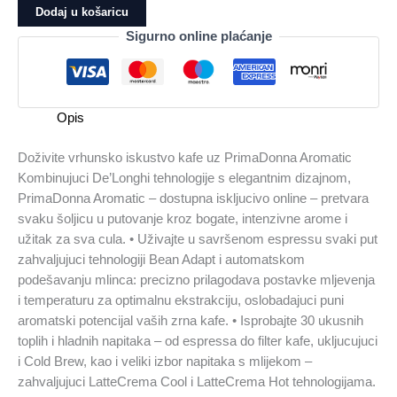
kafu
Dodaj u košaricu
DELONGHIECAM630.55.SSM
Sigurno online plaćanje
količina
Opis
Doživite vrhunsko iskustvo kafe uz PrimaDonna Aromatic
Kombinujuci De’Longhi tehnologije s elegantnim dizajnom,
PrimaDonna Aromatic – dostupna iskljucivo online – pretvara
svaku šoljicu u putovanje kroz bogate, intenzivne arome i
užitak za sva cula. • Uživajte u savršenom espressu svaki put
zahvaljujuci tehnologiji Bean Adapt i automatskom
podešavanju mlinca: precizno prilagodava postavke mljevenja
i temperaturu za optimalnu ekstrakciju, oslobadajuci puni
aromatski potencijal vaših zrna kafe. • Isprobajte 30 ukusnih
toplih i hladnih napitaka – od espressa do filter kafe, ukljucujuci
i Cold Brew, kao i veliki izbor napitaka s mlijekom –
zahvaljujuci LatteCrema Cool i LatteCrema Hot tehnologijama.