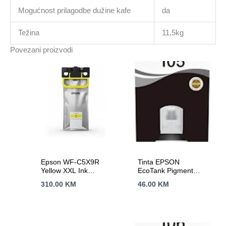
Mogućnost prilagodbe dužine kafe
da
Težina
11,5kg
Povezani proizvodi
Epson WF-C5X9R
Tinta EPSON
Yellow XXL Ink
EcoTank Pigment
Supply Unit A4 RIPS
Black 105
310.00
KM
46.00
KM