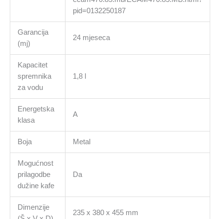
pid=0132250187
Garancija
24 mjeseca
(mj)
Kapacitet
spremnika
1,8 l
za vodu
Energetska
A
klasa
Boja
Metal
Mogućnost
prilagodbe
Da
dužine kafe
Dimenzije
235 x 380 x 455 mm
(Š x V x D)