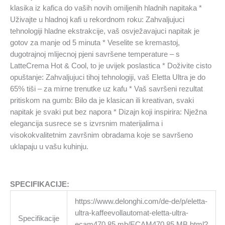
klasika iz kafica do vaših novih omiljenih hladnih napitaka *
Uživajte u hladnoj kafi u rekordnom roku: Zahvaljujuci
tehnologiji hladne ekstrakcije, vaš osvježavajuci napitak je
gotov za manje od 5 minuta * Veselite se kremastoj,
dugotrajnoj mlijecnoj pjeni savršene temperature – s
LatteCrema Hot & Cool, to je uvijek poslastica * Doživite cisto
opuštanje: Zahvaljujuci tihoj tehnologiji, vaš Eletta Ultra je do
65% tiši – za mirne trenutke uz kafu * Vaš savršeni rezultat
pritiskom na gumb: Bilo da je klasican ili kreativan, svaki
napitak je svaki put bez napora * Dizajn koji inspirira: Nježna
elegancija susrece se s izvrsnim materijalima i
visokokvalitetnim završnim obradama koje se savršeno
uklapaju u vašu kuhinju.
SPECIFIKACIJE:
https://www.delonghi.com/de-de/p/eletta-
ultra-kaffeevollautomat-eletta-ultra-
Specifikacije
ecam470.85.mb/ECAM470.85.MB.html?