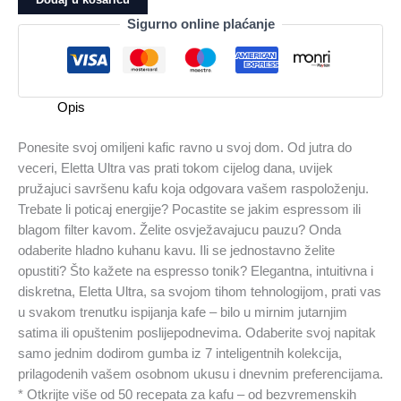
DELONGHI
Sigurno online plaćanje
ECAM470.85.MB
količina
Opis
Ponesite svoj omiljeni kafic ravno u svoj dom. Od jutra do
veceri, Eletta Ultra vas prati tokom cijelog dana, uvijek
pružajuci savršenu kafu koja odgovara vašem raspoloženju.
Trebate li poticaj energije? Pocastite se jakim espressom ili
blagom filter kavom. Želite osvježavajucu pauzu? Onda
odaberite hladno kuhanu kavu. Ili se jednostavno želite
opustiti? Što kažete na espresso tonik? Elegantna, intuitivna i
diskretna, Eletta Ultra, sa svojom tihom tehnologijom, prati vas
u svakom trenutku ispijanja kafe – bilo u mirnim jutarnjim
satima ili opuštenim poslijepodnevima. Odaberite svoj napitak
samo jednim dodirom gumba iz 7 inteligentnih kolekcija,
prilagodenih vašem osobnom ukusu i dnevnim preferencijama.
* Otkrijte više od 50 recepata za kafu – od bezvremenskih