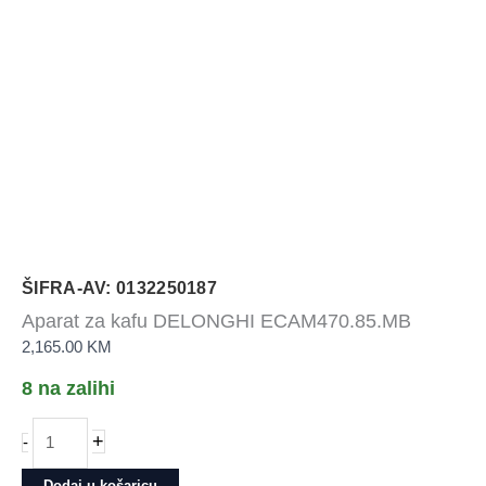
ŠIFRA-AV: 0132250187
Aparat za kafu DELONGHI ECAM470.85.MB
2,165.00
KM
8 na zalihi
Aparat
+
-
za
kafu
Dodaj u košaricu