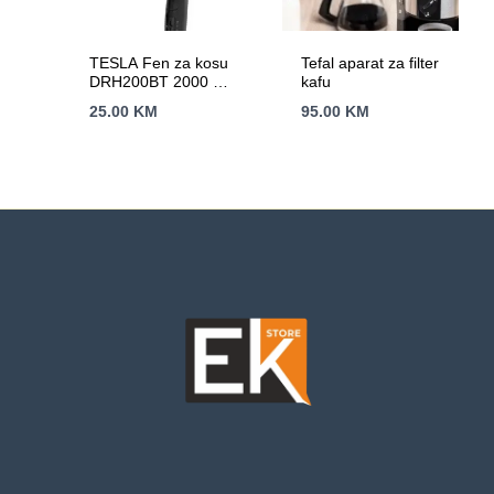
TESLA Fen za kosu
Tefal aparat za filter
DRH200BT 2000 W /
kafu
putni / HAIRDRYER
25.00
KM
95.00
KM