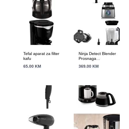
Tefal aparat za filter
Ninja Detect Blender
kafu
Prosnaga
1200W,BlendSense
65.00
KM
369.00
KM
tehn.15 funk,2.1L
kapacitet,10 brzina