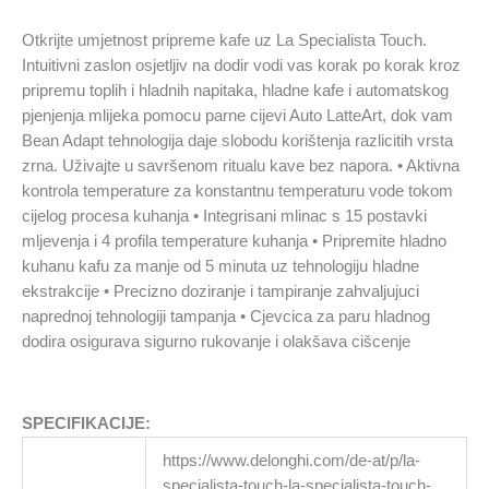
Touch
količina
Otkrijte umjetnost pripreme kafe uz La Specialista Touch.
Intuitivni zaslon osjetljiv na dodir vodi vas korak po korak kroz
pripremu toplih i hladnih napitaka, hladne kafe i automatskog
pjenjenja mlijeka pomocu parne cijevi Auto LatteArt, dok vam
Bean Adapt tehnologija daje slobodu korištenja razlicitih vrsta
zrna. Uživajte u savršenom ritualu kave bez napora. • Aktivna
kontrola temperature za konstantnu temperaturu vode tokom
cijelog procesa kuhanja • Integrisani mlinac s 15 postavki
mljevenja i 4 profila temperature kuhanja • Pripremite hladno
kuhanu kafu za manje od 5 minuta uz tehnologiju hladne
ekstrakcije • Precizno doziranje i tampiranje zahvaljujuci
naprednoj tehnologiji tampanja • Cjevcica za paru hladnog
dodira osigurava sigurno rukovanje i olakšava cišcenje
SPECIFIKACIJE:
https://www.delonghi.com/de-at/p/la-
specialista-touch-la-specialista-touch-