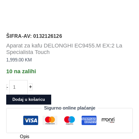
ŠIFRA-AV: 0132126126
Aparat za kafu DELONGHI EC9455.M EX:2 La
Specialista Touch
1,999.00
KM
10 na zalihi
Aparat
+
-
za
kafu
Dodaj u košaricu
DELONGHI
Sigurno online plaćanje
EC9455.M
EX:2
La
Specialista
Opis