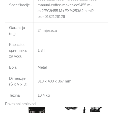
Specifikacije
manual-coffee-maker-ec9455.m-
ex2/EC9455.M+EX%253A2.html?
pid=0132126126
Garancija
24 mjeseca
(mj)
Kapacitet
spremnika
1,8 l
za vodu
Boja
Metal
Dimenzije
319 x 400 x 367 mm
(Š x V x D)
Težina
10,4 kg
Povezani proizvodi