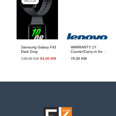
AKCIJA
AKCIJA
WPA/WPA2
encryption
Samsung Galaxy Fit3
WARRANTY 1Y
Dark Gray
Courier/Carry-in for
Legion, Legion PRO,
Izvorna
Trenutna
149.00
KM
94.00
KM
70.00
KM
IdeaPad, IdeaPad
cijena
cijena
Slim, IdeaPad PRO
bila
je:
je:
94.00 KM.
149.00 KM.