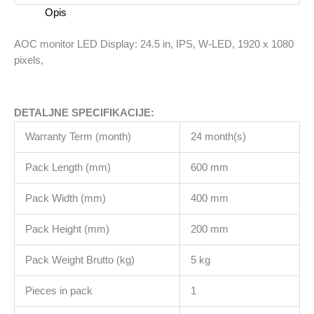
in,
Opis
IPS,
W-
AOC monitor LED Display: 24.5 in, IPS, W-LED, 1920 x 1080
LED,
pixels,
1920
x
1080
DETALJNE SPECIFIKACIJE:
pixels,
količina
Warranty Term (month)
24 month(s)
Pack Length (mm)
600 mm
Pack Width (mm)
400 mm
Pack Height (mm)
200 mm
Pack Weight Brutto (kg)
5 kg
Pieces in pack
1