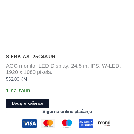
ŠIFRA-AS: 25G4KUR
AOC monitor LED Display: 24.5 in, IPS, W-LED,
1920 x 1080 pixels,
552.00
KM
1 na zalihi
AOC
Dodaj u košaricu
monitor
Sigurno online plaćanje
LED
Display:
24.5