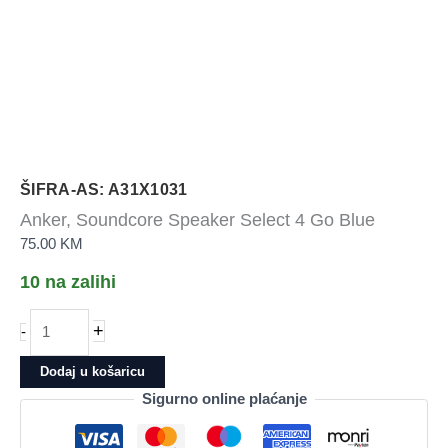
ŠIFRA-AS: A31X1031
Anker, Soundcore Speaker Select 4 Go Blue
75.00
KM
10 na zalihi
Anker,
+
-
Soundcore
Speaker
Dodaj u košaricu
Select
Sigurno online plaćanje
4
Go