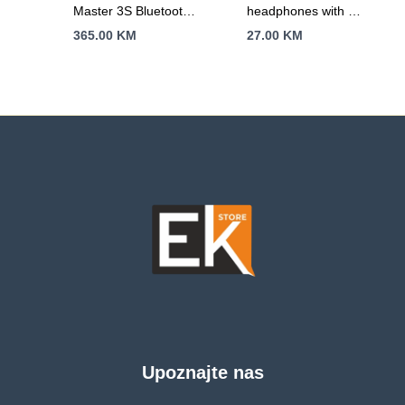
Master 3S Bluetooth
headphones with mic
Mouse – GRAPHITE
TAE5008BK/00 –
365.00
KM
27.00
KM
USBC-C connector, 3
button in-line remote,
1.2m cable, black
Upoznajte nas