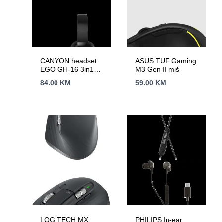
CANYON headset
ASUS TUF Gaming
EGO GH-16 3in1
M3 Gen II miš
2.4Ghz+BT Black
84.00
KM
59.00
KM
LOGITECH MX
PHILIPS In-ear