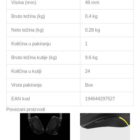
Visina (mm)
48 mm
Bruto težina (kg)
0.4 kg
Neto težina (kg)
0.28 kg
Količina u pakiranju
1
Bruto težina kutije (kg)
9.6 kg
Količina u kutiji
24
Vrsta pakiranja
Box
EAN kod
194644297527
Povezani proizvodi