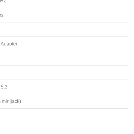
kHz
rs
 Adapter
 5.3
 minijack)