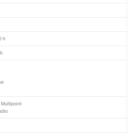
0 h
 h
se
 Multipoint
udio