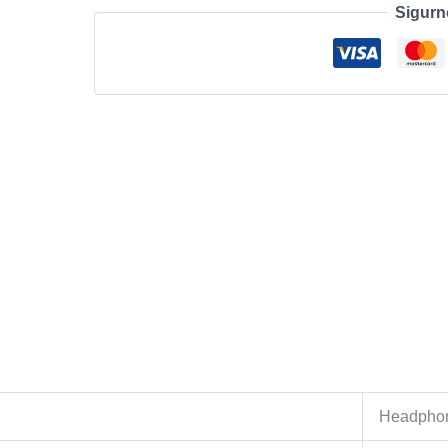
Sigurn
White
količina
Headpho