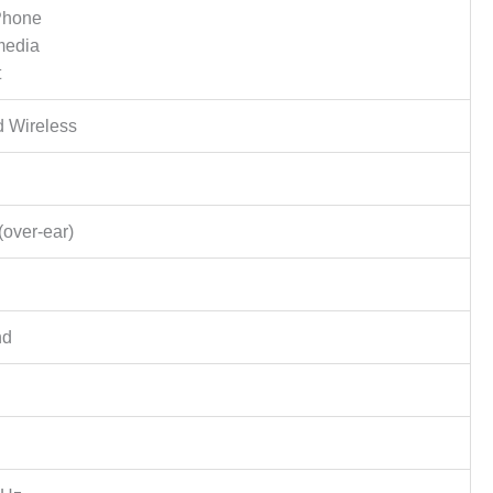
Phone
media
t
d Wireless
(over-ear)
nd