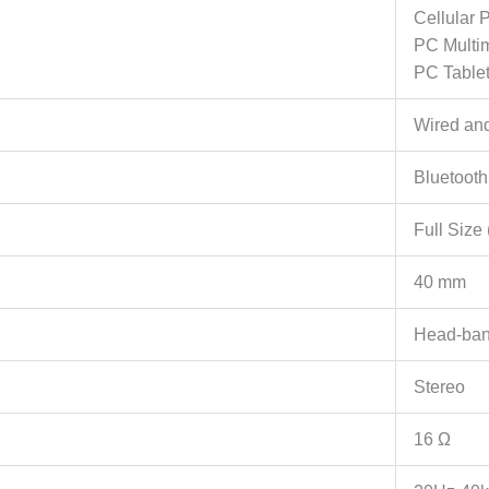
Cellular 
PC Multi
PC Table
Wired an
Bluetooth
Full Size 
40 mm
Head-ba
Stereo
16 Ω