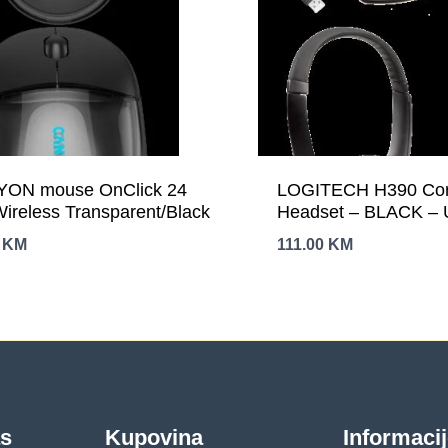
ON mouse OnClick 24
LOGITECH H390 Co
Wireless Transparent/Black
Headset – BLACK –
0
KM
111.00
KM
as
Kupovina
Informaci