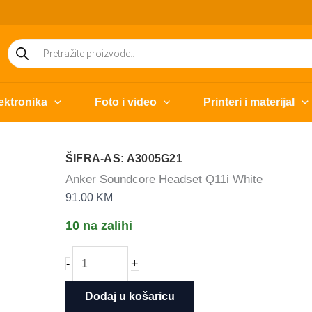
Products
search
ektronika
Foto i video
Printeri i materijal
ŠIFRA-AS: A3005G21
Anker Soundcore Headset Q11i White
91.00
KM
10 na zalihi
Anker
+
-
Soundcore
Headset
Dodaj u košaricu
Q11i