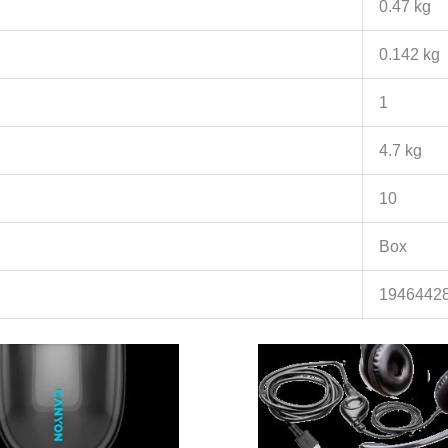
0.47 kg
0.142 kg
1
4.7 kg
10
Box
1946442