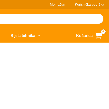
Moj račun
Korisnička podrška
Bijela tehnika
Košarica