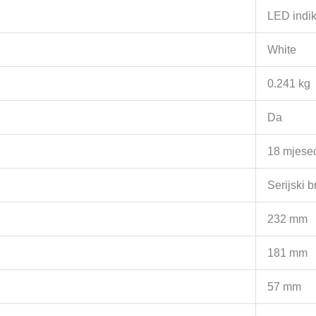
LED indik
White
0.241 kg
Da
18 mjesec
Serijski b
232 mm
181 mm
57 mm