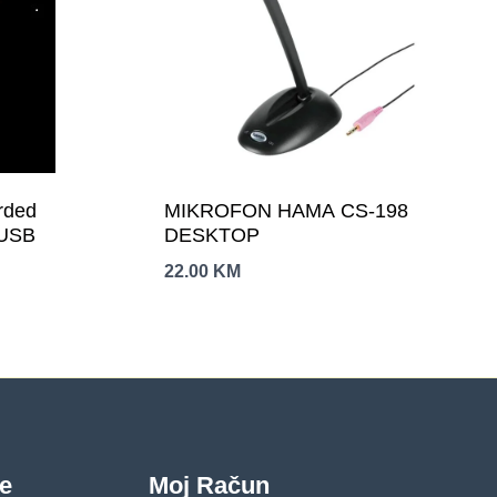
rded
MIKROFON HAMA CS-198
 USB
DESKTOP
22.00
KM
je
Moj Račun