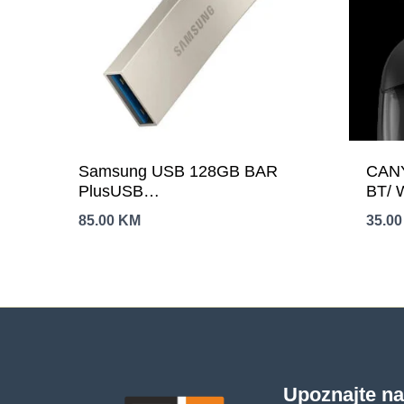
Samsung USB 128GB BAR
CANY
PlusUSB
BT/ 
3.2,Waterproof,Goldplatinum
85.00
KM
35.0
Upoznajte n