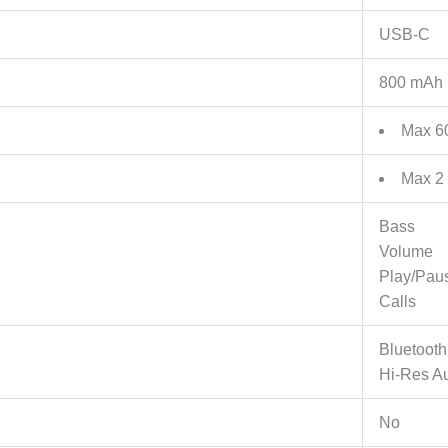
USB-C
800 mAh
Max 6
Max 2
Bass
Volume
Play/Pau
Calls
Bluetooth
Hi-Res A
No