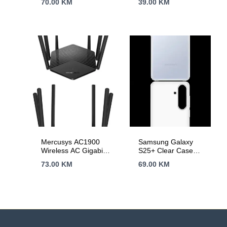
70.00
KM
39.00
KM
Transparent
(cable included)
Mercusys AC1900
Samsung Galaxy
Wireless AC Gigabit
S25+ Clear Case
Router, 600 Mbps at
Transparent
73.00
KM
69.00
KM
2.4 GHz + 1300
Mbps at 5 GHz,
6×5dBi Fixed
External Antennas
with Beamforming,
2× G LAN Ports, 1×
G WAN Port, Access