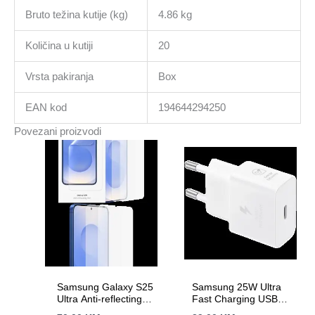
Bruto težina kutije (kg)
4.86 kg
Količina u kutiji
20
Vrsta pakiranja
Box
EAN kod
194644294250
Povezani proizvodi
Samsung Galaxy S25
Samsung 25W Ultra
Ultra Anti-reflecting
Fast Charging USB-C
Screen Protector
Power Adapter White