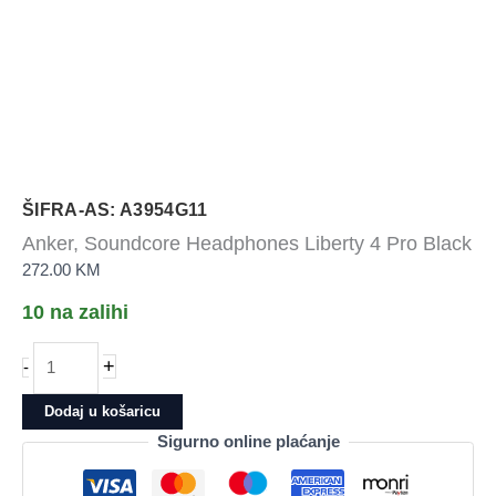
ŠIFRA-AS: A3954G11
Anker, Soundcore Headphones Liberty 4 Pro Black
272.00
KM
10 na zalihi
Anker,
+
-
Soundcore
Headphones
Dodaj u košaricu
Liberty
Sigurno online plaćanje
4
Pro