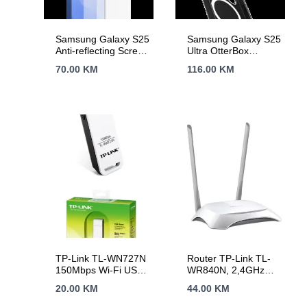
Samsung Galaxy S25
Samsung Galaxy S25
Anti-reflecting Screen
Ultra OtterBox
Protector
Symmetry Magnet
70.00
KM
116.00
KM
Transparent
Case Black
TP-Link TL-WN727N
Router TP-Link TL-
150Mbps Wi-Fi USB
WR840N, 2,4GHz
Adapter, 150 Mbps at
Wireless N 300Mbps,
20.00
KM
44.00
KM
2.4 GHz, USB 2.0,
4 x 10/100Mbps LAN
WPS Button,
Ports, 1 x