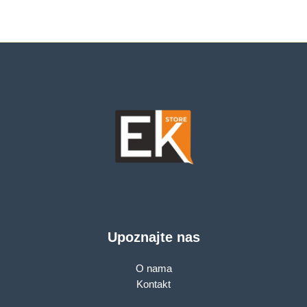
Supports Windows
10/100Mbps WAN
11/10/8.1/8/7/XP,
Port, Fixed Omni
Mac OS 10.15 and
Directional Antenna 2
earlier, Linux,
x 5dBi
WPA/WPA2
encryption
Upoznajte nas
O nama
Kontakt