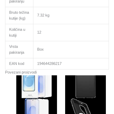
pakiranju
Bruto težina
7.32 kg
kutije (kg)
Količina u
12
kutiji
Vrsta
Box
pakiranja
EAN kod
194644286217
Povezani proizvodi