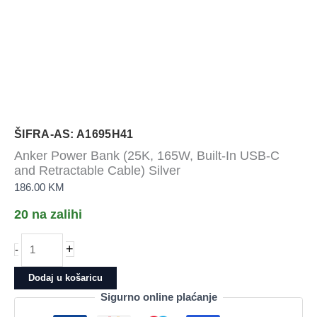
ŠIFRA-AS: A1695H41
Anker Power Bank (25K, 165W, Built-In USB-C
and Retractable Cable) Silver
186.00
KM
20 na zalihi
Anker
+
-
Power
Bank
Dodaj u košaricu
(25K,
Sigurno online plaćanje
165W,