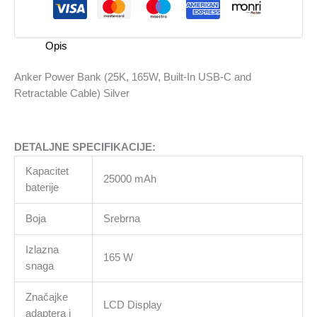
Built-
In
USB-
Opis
C
and
Anker Power Bank (25K, 165W, Built-In USB-C and
Retractable
Retractable Cable) Silver
Cable)
Silver
količina
DETALJNE SPECIFIKACIJE:
Kapacitet
25000 mAh
baterije
Boja
Srebrna
Izlazna
165 W
snaga
Značajke
LCD Display
adaptera i