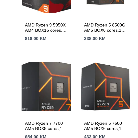
AMD Ryzen 9 5950X
AMD Ryzen 5 8500G
AM4 BOX16 cores,32
AM5 BOX6 cores,12
threads,3.4GHz64MB
threads,3.5GHz,16MB
818.00
KM
338.00
KM
L3,105W,bez
L3,65W
hladnjaka
AMD Ryzen 7 7700
AMD Ryzen 5 7600
AM5 BOX8 cores,16
AM5 BOX6 cores,12
threads,3.8GHz,32MB
threads,3.8GHz,32MB
654.00
KM
433.00
KM