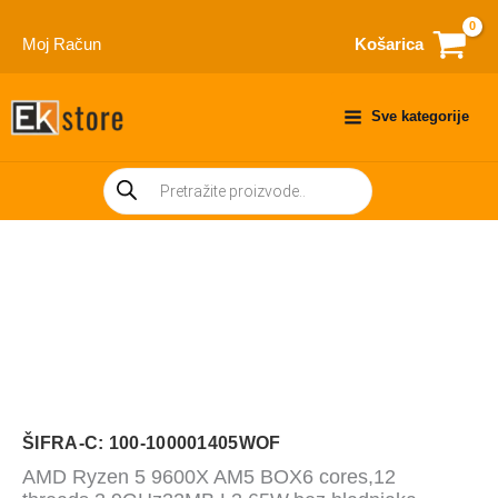
Skip
to
Moj Račun
Košarica
content
Sve kategorije
Products
search
ŠIFRA-C: 100-100001405WOF
AMD Ryzen 5 9600X AM5 BOX6 cores,12