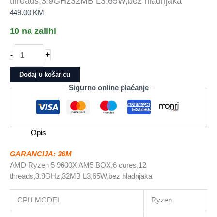
threads,3.9GHz32MB L3,65W,bez hladnjaka
449.00
KM
10 na zalihi
AMD
+
-
Ryzen
5
Dodaj u košaricu
9600X
Sigurno online plaćanje
AM5
BOX6
cores,12
threads,3.9GHz32MB
Opis
L3,65W,bez
hladnjaka
GARANCIJA: 36M
količina
AMD Ryzen 5 9600X AM5 BOX,6 cores,12
threads,3.9GHz,32MB L3,65W,bez hladnjaka
CPU MODEL
Ryzen