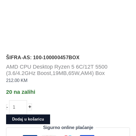
ŠIFRA-AS: 100-100000457BOX
AMD CPU Desktop Ryzen 5 6C/12T 5500
(3.6/4.2GHz Boost,19MB,65W,AM4) Box
212.00
KM
20 na zalihi
AMD
+
-
CPU
Desktop
Dodaj u košaricu
Ryzen
Sigurno online plaćanje
5