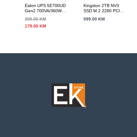
Eaton UPS 5E700UD
Kingston 2TB NV3
Gen2 700VA/360W,
SSD M.2 2280 PCIe
Tower, Line
4.0 NVMe, Read:
205.00
KM
599.00
KM
Interactive, 2 x
6,000/ Write:
Izvorna
Trenutna
179.00
KM
SCHUKO Outputs; 1
5,000MB/s
cijena
cijena
USB port, Constant
bila
je:
battery recharge,
je:
179.00 KM.
cold start, Typical
205.00 KM.
Backup 1 PC – 14
min; 2yr warranty