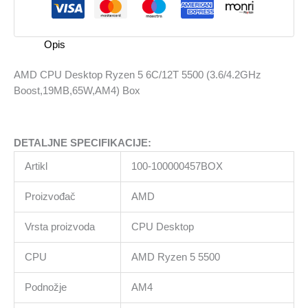
6C/12T
5500
(3.6/4.2GHz
Opis
Boost,19MB,65W,AM4)
Box
AMD CPU Desktop Ryzen 5 6C/12T 5500 (3.6/4.2GHz
količina
Boost,19MB,65W,AM4) Box
DETALJNE SPECIFIKACIJE:
Artikl
100-100000457BOX
Proizvođač
AMD
Vrsta proizvoda
CPU Desktop
CPU
AMD Ryzen 5 5500
Podnožje
AM4