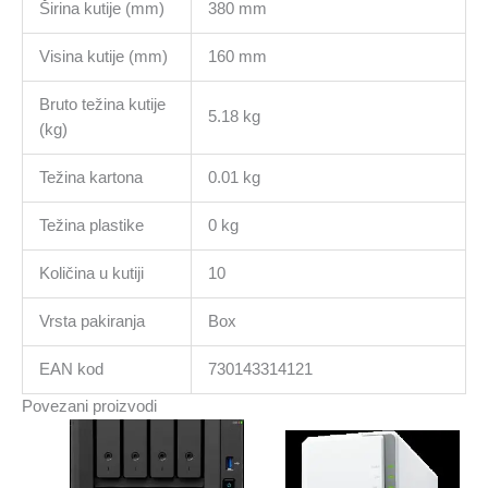
Širina kutije (mm)
380 mm
Visina kutije (mm)
160 mm
Bruto težina kutije
5.18 kg
(kg)
Težina kartona
0.01 kg
Težina plastike
0 kg
Količina u kutiji
10
Vrsta pakiranja
Box
EAN kod
730143314121
Povezani proizvodi