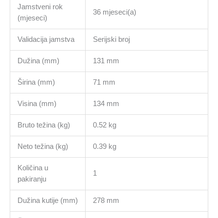
Jamstveni rok
36 mjeseci(a)
(mjeseci)
Validacija jamstva
Serijski broj
Dužina (mm)
131 mm
Širina (mm)
71 mm
Visina (mm)
134 mm
Bruto težina (kg)
0.52 kg
Neto težina (kg)
0.39 kg
Količina u
1
pakiranju
Dužina kutije (mm)
278 mm