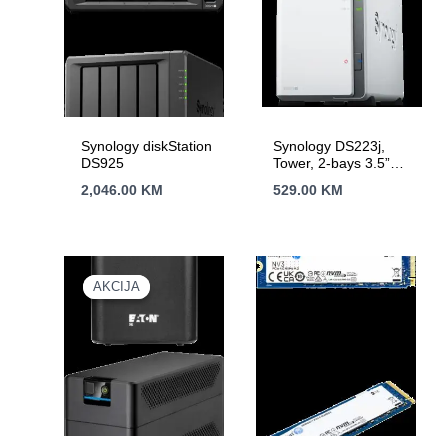
Synology diskStation
Synology DS223j,
DS925
Tower, 2-bays 3.5”
SATA HDD/SSD, CPU
2,046.00
KM
529.00
KM
4-core 1.7 GHz; 1 GB
DDR4 non-ECC; 1 x
RJ-45 1GbE LAN
Port; 2 x USB 3.2
Gen1; ; 0.88 kg; 2yr
warranty
AKCIJA
AKCIJA