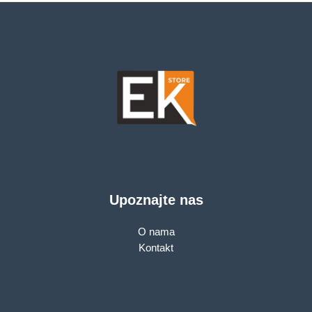
2× G LAN Ports, 1×
G WAN Port, Access
Point Mode, 3X3 MU-
MIMO, Parental
Controls, Guest
Network, Smart
Connect
Upoznajte nas
O nama
Kontakt