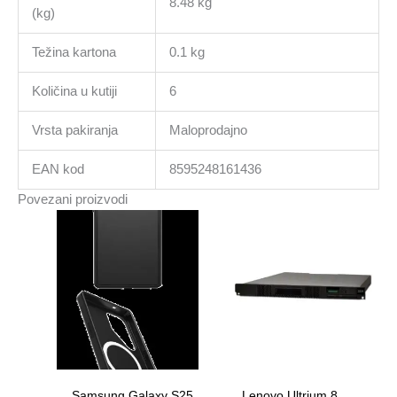
8.48 kg
(kg)
Težina kartona
0.1 kg
Količina u kutiji
6
Vrsta pakiranja
Maloprodajno
EAN kod
8595248161436
Povezani proizvodi
Samsung Galaxy S25
Lenovo Ultrium 8