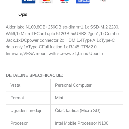
2280,
Wifi6,1xMicroTFCard
Opis
upto
512GB,5xUSB3.2gen1,1xCombo
Alder lake N100,8GB+256GB,so-dimm*1,1x SSD-M.2 2280,
Jack,1xDCpower
Wifi6,1xMicroTFCard upto 512GB,5xUSB3.2gen1,1xCombo
connector;2x
Jack,1xDCpower connector;2x HDMI1.4Type A,1xType-C
HDMI1.4Type
data only,1xType-CFull fuction,1x RJ45,fTPM2.0
A,1xType-
firmware,VESA mount with screws x1,Linux Ubuntu
C
data
only,1xType-
DETALJNE SPECIFIKACIJE:
CFull
fuction,1x
Vrsta
Personal Computer
RJ45,fTPM2.0
firmware,VESA
Format
Mini
mount
with
Ugrađeni uređaji
Čitač kartica (Micro SD)
screws
Procesor
Intel Mobile Processor N100
x1,Linux