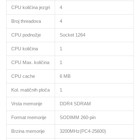
Ubuntu
CPU količina jezgri
4
količina
Broj threadova
4
CPU podnožje
Socket 1264
CPU količina
1
CPU Max. količina
1
CPU cache
6 MB
Kol. matičnih ploča
1
Vrsta memorije
DDR4 SDRAM
Format memorije
SODIMM 260-pin
Brzina memorije
3200MHz(PC4-25600)