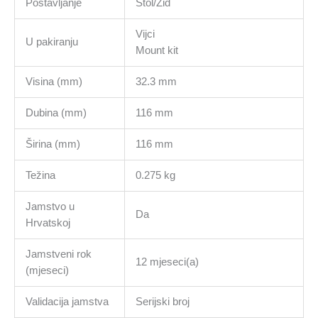
Postavljanje
Stol/Zid
Vijci
U pakiranju
Mount kit
Visina (mm)
32.3 mm
Dubina (mm)
116 mm
Širina (mm)
116 mm
Težina
0.275 kg
Jamstvo u
Da
Hrvatskoj
Jamstveni rok
12 mjeseci(a)
(mjeseci)
Validacija jamstva
Serijski broj