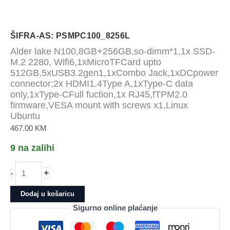
ŠIFRA-AS: PSMPC100_8256L
Alder lake N100,8GB+256GB,so-dimm*1,1x SSD-
M.2 2280, Wifi6,1xMicroTFCard upto
512GB,5xUSB3.2gen1,1xCombo Jack,1xDCpower
connector;2x HDMI1.4Type A,1xType-C data
only,1xType-CFull fuction,1x RJ45,fTPM2.0
firmware,VESA mount with screws x1,Linux
Ubuntu
467.00
KM
9 na zalihi
Alder
+
-
lake
N100,8GB+256GB,so-
Dodaj u košaricu
dimm*1,1x
Sigurno online plaćanje
SSD-
M.2