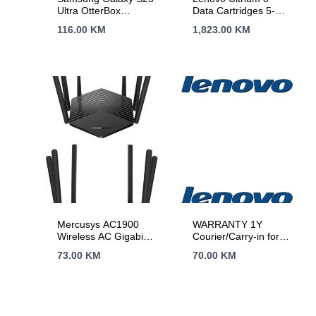
Ultra OtterBox
Data Cartridges 5-
Symmetry Magnet
Pack
116.00
KM
1,823.00
KM
Case Black
Mercusys AC1900
WARRANTY 1Y
Wireless AC Gigabit
Courier/Carry-in for
Router, 600 Mbps at
Legion, Legion PRO,
73.00
KM
70.00
KM
2.4 GHz + 1300
IdeaPad, IdeaPad
Mbps at 5 GHz,
Slim, IdeaPad PRO
6×5dBi Fixed
External Antennas
with Beamforming,