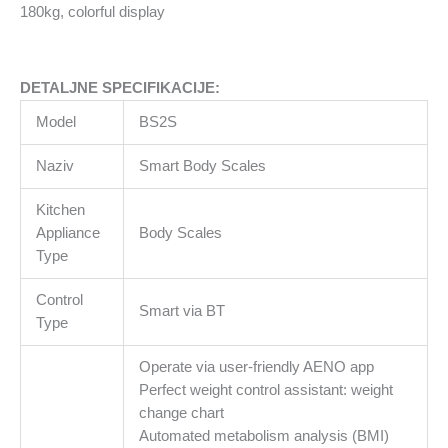
180kg,
180kg, colorful display
colorful
display
količina
DETALJNE SPECIFIKACIJE:
Model
BS2S
Naziv
Smart Body Scales
Kitchen
Appliance
Body Scales
Type
Control
Smart via BT
Type
Operate via user-friendly AENO app
Perfect weight сontrol assistant: weight
change chart
Automated metabolism analysis (BMI)