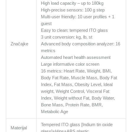
High load capacity – up to 180kg
High-precise sensors: 100 g step
Multi-user friendly: 10 user profiles + 1
guest
Easy to clean: tempered ITO glass
3 unit conversion: kg, lb, st
Značajke
Advanced body composition analyzer: 16
metrics
Automated heart health assessment
Large informative color screen
16 metrics: Heart Rate, Weight, BMI,
Body Fat Rate, Muscle Mass, Body Fat
Index, Fat Mass, Obesity Level, Ideal
weight, Weight Control, Visceral Fat
Index, Weight without Fat, Body Water,
Bone Mass, Protein Rate, BMR,
Metabolic Age
Tempered ITO glass [Indium tin oxide
Materijal
glass]+Hips+ABS plastic