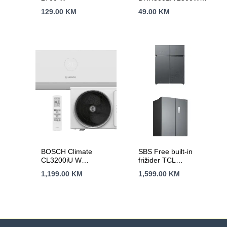
3 nivoa /
129.00
KM
49.00
KM
HAIRDRYER
BOSCH Climate
SBS Free built-in
CL3200iU W
frižider TCL
35A++,R32, 3.6
RC521CXE0
1,199.00
KM
1,599.00
KM
kW,Hlađenje:-15C,
Grijanje:-15C-24C