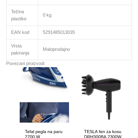
Težina
0 kg
plastike
EAN kod
5291485013035
Vrsta
Maloprodajno
pakiranja
Povezani proizvodi
Tefal pegla na paru
TESLA fen za kosu
2700 W
DRH300BA 2300W /