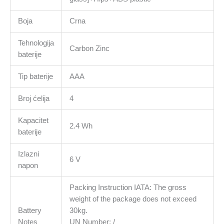
Boja
Crna
Tehnologija
Carbon Zinc
baterije
Tip baterije
AAA
Broj ćelija
4
Kapacitet
2.4 Wh
baterije
Izlazni
6 V
napon
Packing Instruction IATA: The gross
weight of the package does not exceed
Battery
30kg.
Notes
UN Number: /