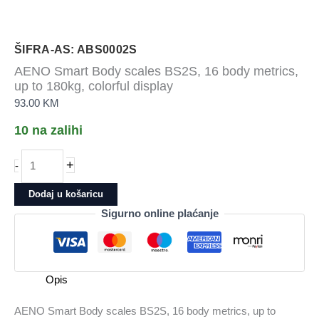
ŠIFRA-AS: ABS0002S
AENO Smart Body scales BS2S, 16 body metrics,
up to 180kg, colorful display
93.00
KM
10 na zalihi
AENO
+
-
Smart
Body
Dodaj u košaricu
scales
Sigurno online plaćanje
BS2S,
16
body
metrics,
Opis
up
to
AENO Smart Body scales BS2S, 16 body metrics, up to