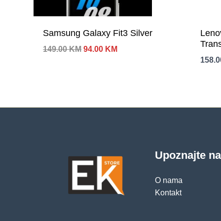
Samsung Galaxy Fit3 Silver
Leno
Tran
Izvorna
Trenutna
149.00
KM
94.00
KM
cijena
cijena
158.
bila
je:
je:
94.00 KM.
149.00 KM.
Upoznajte n
O nama
Kontakt