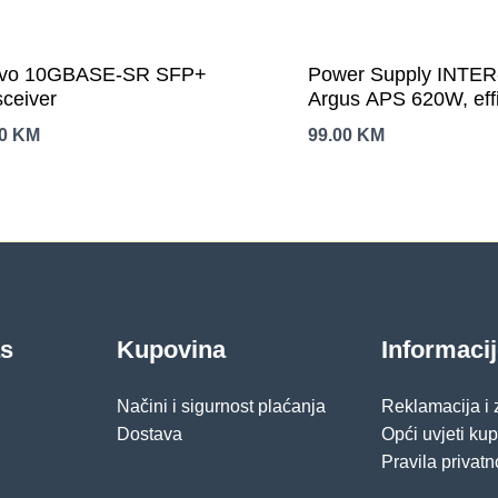
vo 10GBASE-SR SFP+
Power Supply INTE
sceiver
Argus APS 620W, eff
86.3%, dual rail (30A
00
KM
99.00
KM
mm silent fan with au
control, 1×6+2pinPCI
4xSATA, 4xMolex, 1x
1×4+4pinEPS12V, Ac
OVP/SCP/OPP/UVP
protection
as
Kupovina
Informaci
Načini i sigurnost plaćanja
Reklamacija i
Dostava
Opći uvjeti ku
Pravila privatn