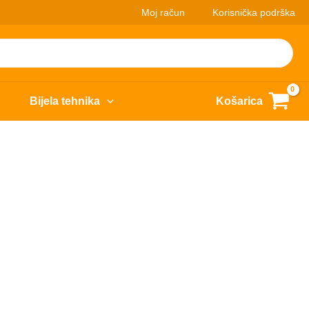
Moj račun
Korisnička podrška
Bijela tehnika
Košarica