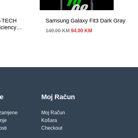
R-TECH
Samsung Galaxy Fit3 Dark Gray
iciency
Izvorna
Trenutna
149.00
KM
94.00
KM
/30A), 120
cijena
cijena
tomatic
bila
je:
je:
94.00 KM.
E,
149.00 KM.
Floppy,
tive PFC,
/OS
je
Moj Račun
 zamjene
Moj Račun
pnje
Košara
osti
Checkout