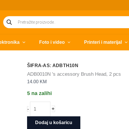
Products
search
ektronika
Foto i video
Printeri i materijal
ŠIFRA-AS: ADBTH10N
ADB0010N 's accessory Brush Head, 2 pcs
14.00
KM
5 na zalihi
ADB0010N
+
-
&apos;s
accessory
Dodaj u košaricu
Brush