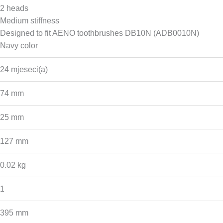
2 heads
Medium stiffness
Designed to fit AENO toothbrushes DB10N (ADB0010N)
Navy color
24 mjeseci(a)
74 mm
25 mm
127 mm
0.02 kg
1
395 mm