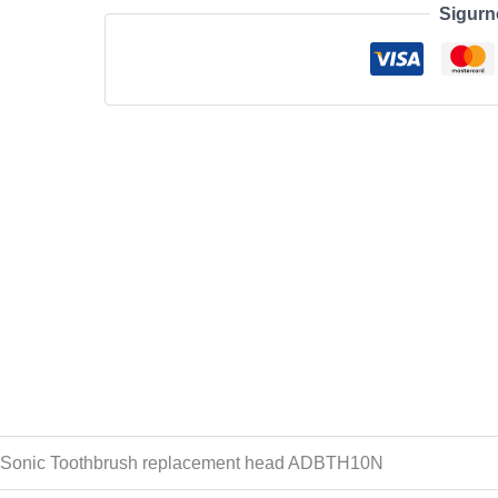
Sigurn
Head,
2
pcs
količina
Sonic Toothbrush replacement head ADBTH10N