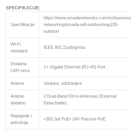
Indoor/Outdoor
EAP225-
SPECIFIKACIJE:
Outdoor
https://www.omadanetworks.com/en/business
količina
Specifikacije
networking/omada-wifi-outdoor/eap225-
outdoor/
Wi-Fi
IEEE 802.11a/b/g/n/ac
standard
Dodatna
1× Gigabit Ethernet (RJ-45) Port
LAN veza
Antene
Vanjske, odstranjive
Antene
2 Dual-Band Omni Antennas (External
dodatno
Detachable)
Napajanje i
• 802.3af PoE• 24V Passive PoE
potrošnja