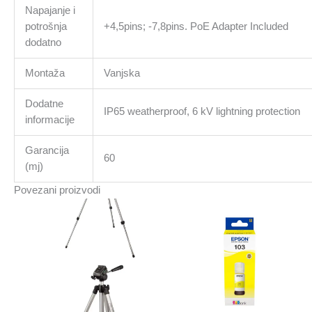
Napajanje i
potrošnja
+4,5pins; -7,8pins. PoE Adapter Included
dodatno
Montaža
Vanjska
Dodatne
IP65 weatherproof, 6 kV lightning protection
informacije
Garancija
60
(mj)
Povezani proizvodi