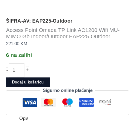
ŠIFRA-AV: EAP225-Outdoor
Access Point Omada TP Link AC1200 Wifi MU-
MIMO Gb Indoor/Outdoor EAP225-Outdoor
221.00
KM
6 na zalihi
Access
+
-
Point
Omada
Dodaj u košaricu
TP
Sigurno online plaćanje
Link
AC1200
Wifi
MU-
Opis
MIMO
Gb