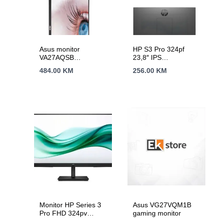
Asus monitor
HP S3 Pro 324pf
VA27AQSB
23,8″ IPS
27″monitor, IPS,
100H23,8″,IPS,250cd,100
484.00
KM
256.00
KM
2560×1440,
godine garancije
75Hz,1ms,
HDMI,DP,USB,freesync
pivot,zvučnici
Monitor HP Series 3
Asus VG27VQM1B
Pro FHD 324pv
gaming monitor