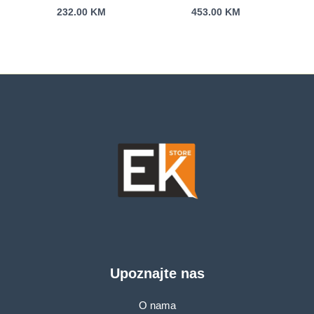
23.8in (9U5C1AA)
232.00
KM
453.00
KM
Upoznajte nas
O nama