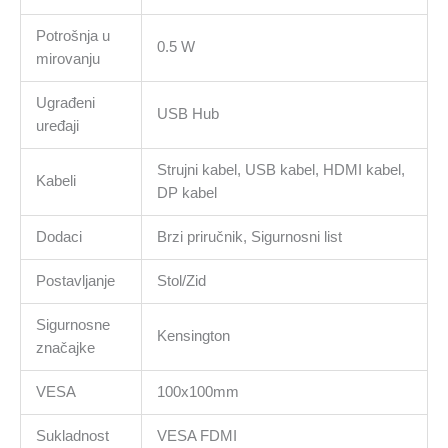
Potrošnja u
0.5 W
mirovanju
Ugrađeni
USB Hub
uređaji
Strujni kabel, USB kabel, HDMI kabel,
Kabeli
DP kabel
Dodaci
Brzi priručnik, Sigurnosni list
Postavljanje
Stol/Zid
Sigurnosne
Kensington
značajke
VESA
100x100mm
Sukladnost
VESA FDMI