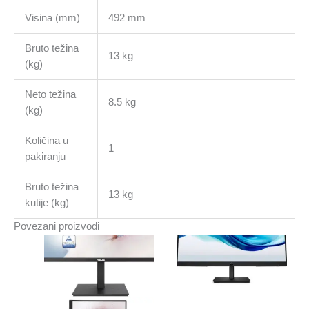
Visina (mm)
492 mm
Bruto težina
13 kg
(kg)
Neto težina
8.5 kg
(kg)
Količina u
1
pakiranju
Bruto težina
13 kg
kutije (kg)
Povezani proizvodi