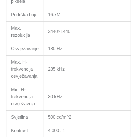
piksela
Podrška boje
16.7M
Max.
3440×1440
rezolucija
Osvježavanje
180 Hz
Max. H-
frekvencija
285 kHz
osvježavanja
Min. H-
frekvencija
30 kHz
osvježavnja
Svjetlina
500 cd/m^2
Kontrast
4 000 : 1