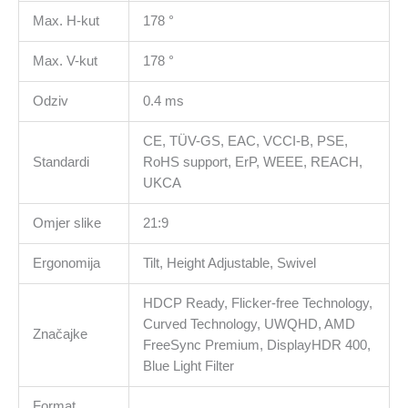
Max. H-kut
178 °
Max. V-kut
178 °
Odziv
0.4 ms
CE, TÜV-GS, EAC, VCCI-B, PSE,
Standardi
RoHS support, ErP, WEEE, REACH,
UKCA
Omjer slike
21:9
Ergonomija
Tilt, Height Adjustable, Swivel
HDCP Ready, Flicker-free Technology,
Curved Technology, UWQHD, AMD
Značajke
FreeSync Premium, DisplayHDR 400,
Blue Light Filter
Format