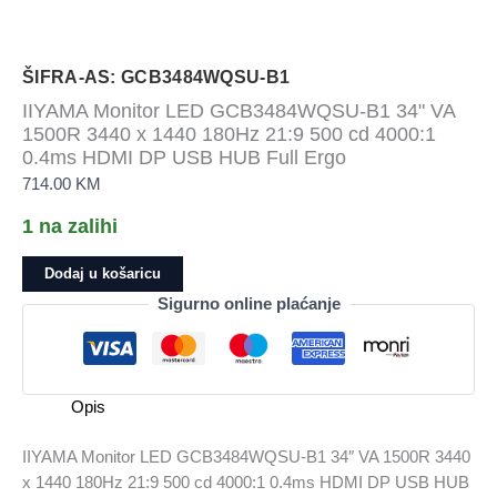
ŠIFRA-AS: GCB3484WQSU-B1
IIYAMA Monitor LED GCB3484WQSU-B1 34" VA
1500R 3440 x 1440 180Hz 21:9 500 cd 4000:1
0.4ms HDMI DP USB HUB Full Ergo
714.00
KM
1 na zalihi
IIYAMA
Dodaj u košaricu
Monitor
Sigurno online plaćanje
LED
GCB3484WQSU-
B1
34"
Opis
VA
1500R
IIYAMA Monitor LED GCB3484WQSU-B1 34″ VA 1500R 3440
3440
x 1440 180Hz 21:9 500 cd 4000:1 0.4ms HDMI DP USB HUB