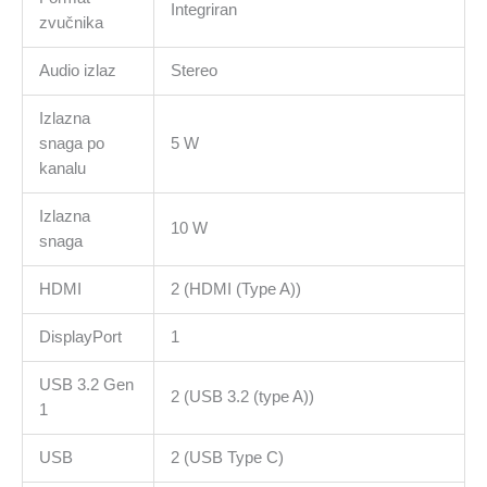
Integriran
zvučnika
Audio izlaz
Stereo
Izlazna
snaga po
5 W
kanalu
Izlazna
10 W
snaga
HDMI
2 (HDMI (Type A))
DisplayPort
1
USB 3.2 Gen
2 (USB 3.2 (type A))
1
USB
2 (USB Type C)