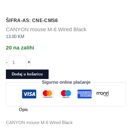
ŠIFRA-AS: CNE-CMS6
CANYON mouse M-6 Wired Black
13.00
KM
20 na zalihi
CANYON
+
-
mouse
M-
Dodaj u košaricu
6
Sigurno online plaćanje
Wired
Black
količina
Opis
CANYON mouse M-6 Wired Black