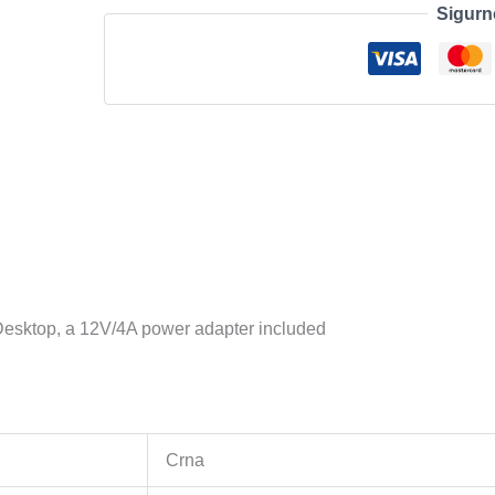
Sigurn
Hub
with
2
power
charge
ports
(2.4A
Max),
Desktop,
a
12V/4A
power
Desktop, a 12V/4A power adapter included
adapter
included
količina
Crna