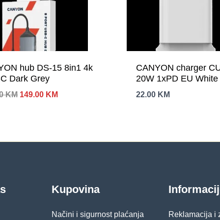
ON hub DS-15 8in1 4k
CANYON charger C
C Dark Grey
20W 1xPD EU White
Izvorna
Trenutna
00
KM
149.00
KM
22.00
KM
cijena
cijena
bila
je:
je:
149.00 KM.
181.00 KM.
as
Kupovina
Informaci
Načini i sigurnost plaćanja
Reklamacija i