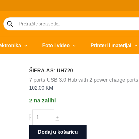
Products
search
ektronika
Foto i video
Printeri i materijal
ŠIFRA-AS: UH720
7 ports USB 3.0 Hub with 2 power charge ports
102.00
KM
2 na zalihi
7
+
-
ports
USB
Dodaj u košaricu
3.0