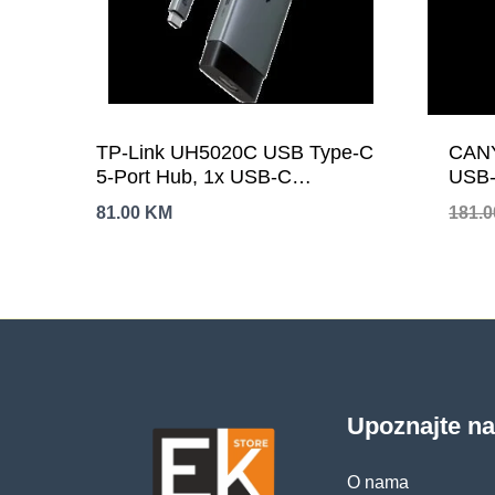
TP-Link UH5020C USB Type-C
CANY
5-Port Hub, 1x USB-C
USB-
Connector, 1x HDMI 4K 60Hz
81.00
KM
181.
Port, 1x USB-C PD 100W Port,
2x USB-A 3.0 Ports, 1x USB-C
3.0 Port, Plug and Play, Self-
storage for Connector, Fast
Heat Dissipation, Flexible and
Durable
Upoznajte n
O nama