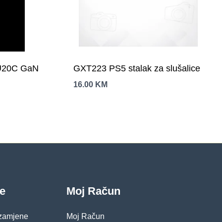
U20C GaN
GXT223 PS5 stalak za slušalice
16.00
KM
je
Moj Račun
 zamjene
Moj Račun