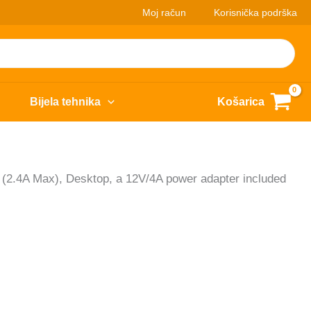
Moj račun
Korisnička podrška
Bijela tehnika
Košarica
 (2.4A Max), Desktop, a 12V/4A power adapter included