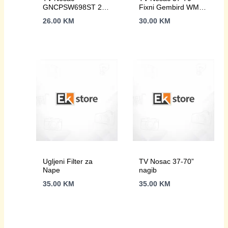
GNCPSW698ST 26-
Fixni Gembird WM-
55 NagVESA
70F-01
26.00
KM
30.00
KM
400X400 low profile
25mm
Ugljeni Filter za
TV Nosac 37-70”
Nape
nagib
35.00
KM
35.00
KM