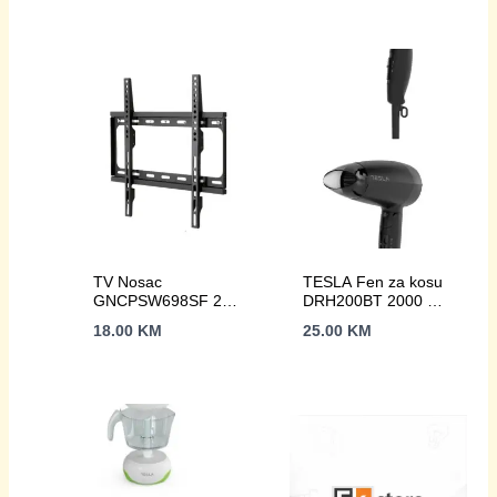
TV Nosac
TESLA Fen za kosu
GNCPSW698SF 26-
DRH200BT 2000 W /
65”Fixni Nosivost do
putni / HAIRDRYER
18.00
KM
25.00
KM
30kg;VESA 400×400