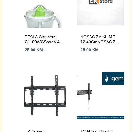
TESLA Citruseta
NOSAC ZA KLIME
CJ100WGSnaga 40
12 40CmNOSAC ZA
W; Kapacitet 700 ml;
KLIME 12
25.00
KM
25.00
KM
Dvosmjerno
40CmNOSAC ZA
okretanje; Dvije
KLIME 12 40Cm
veličine
TV Nosac
TV Nosac 37-70”