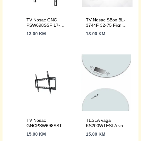
TV Nosac GNC
TV Nosac SBox BL-
PSW698SSF 17-
3744F 32-75 Fixni
43Fixni; Vesa
Nosac Nosivost do
13.00
KM
13.00
KM
200×200*AKCIJA*
45kg/Vesa 400×400
TV Nosac
TESLA vaga
GNCPSW698SST
KS200WTESLA vaga
17-43Nagib 10;Vesa
KS200WTESLA vaga
15.00
KM
15.00
KM
200×2200
KS200W