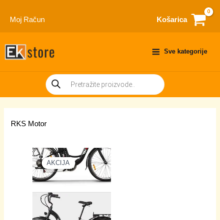
Skip
to
Moj Račun
Košarica
content
Sve kategorije
Products
search
RKS Motor
AKCIJA