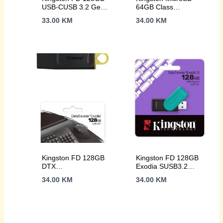
USB-CUSB 3.2 Gen
64GB Class
1 speedsPortable
10Canvas Select
33.00
KM
34.00
KM
and simple design
Plus100MBs
Read,Class 10 UHS-
I
Kingston FD 128GB
Kingston FD 128GB
DTX
Exodia SUSB3.2
USB3.2DataTraveler
DataTraveler Exodia
34.00
KM
34.00
KM
Exodia
S