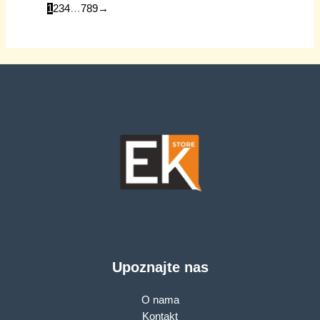
1
2
3
4
…
7
8
9
→
Upoznajte nas
O nama
Kontakt