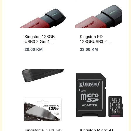
Kingston 128GB
Kingston FD
USB3.2 Gen1
128GBUSB3.2
DataTraveler Exodia
DataTraveler Exodia
29.00
KM
33.00
KM
M (Black + Red)
M
Kingston FD 128GB
Kingston MicroSD