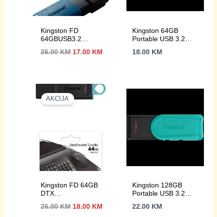
Kingston FD
Kingston 64GB
64GBUSB3.2
Portable USB 3.2
DataTraveler Exodia
Gen 1 DataTraveler
Izvorna
Trenutna
26.00
KM
17.00
KM
18.00
KM
M
Exodia S
cijena
cijena
(Black/Black)
bila
je:
je:
17.00 KM.
26.00 KM.
AKCIJA
Kingston FD 64GB
Kingston 128GB
DTX
Portable USB 3.2
USB3.2DataTraveler
Gen 1 DataTraveler
Izvorna
Trenutna
26.00
KM
18.00
KM
22.00
KM
Exodia
Exodia S
cijena
cijena