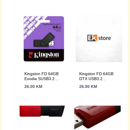
(Black/Turquoise)
bila
je:
je:
18.00 KM.
26.00 KM.
Kingston FD 64GB
Kingston FD 64GB
Exodia SUSB3.2
DTX USB3.2
DataTraveler Exodia
DataTraveler Exodia
26.00
KM
26.00
KM
S
Gen 1