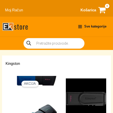
Skip
to
Moj Račun
Košarica
content
Sve kategorije
Products
search
Kingston
AKCIJA