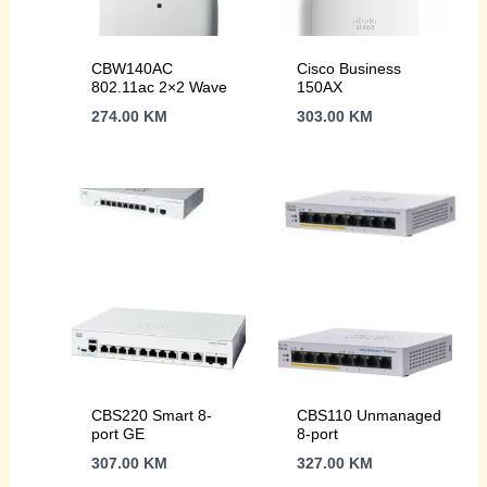
CBW140AC
Cisco Business
802.11ac 2×2 Wave
150AX
274.00
KM
303.00
KM
CBS220 Smart 8-
CBS110 Unmanaged
port GE
8-port
307.00
KM
327.00
KM