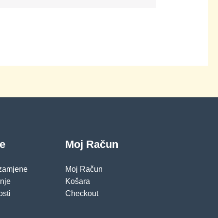
je
Moj Račun
 zamjene
Moj Račun
pnje
Košara
osti
Checkout