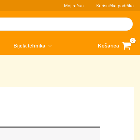
Moj račun
Korisnička podrška
Bijela tehnika
Košarica