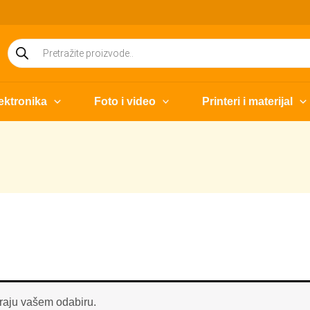
Products
search
ektronika
Foto i video
Printeri i materijal
raju vašem odabiru.