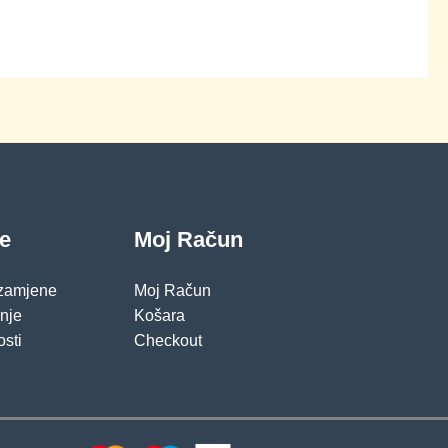
je
Moj Račun
 zamjene
Moj Račun
pnje
Košara
osti
Checkout