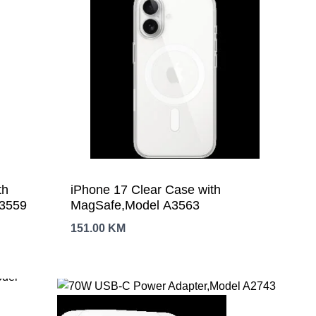
th
iPhone 17 Clear Case with
A3559
MagSafe,Model A3563
151.00
KM