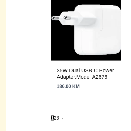
35W Dual USB-C Power
Adapter,Model A2676
186.00
KM
1
2
3
→