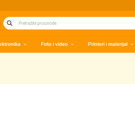
Products
search
ektronika
Foto i video
Printeri i materijal