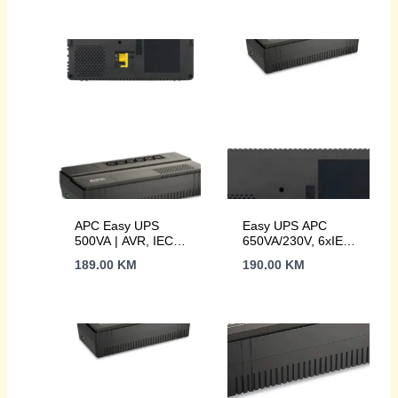
AVR
APC Easy UPS
Easy UPS APC
500VA | AVR, IEC
650VA/230V, 6xIEC
Outlet
C13, AVR, Floor/Wall
189.00
KM
190.00
KM
Mount