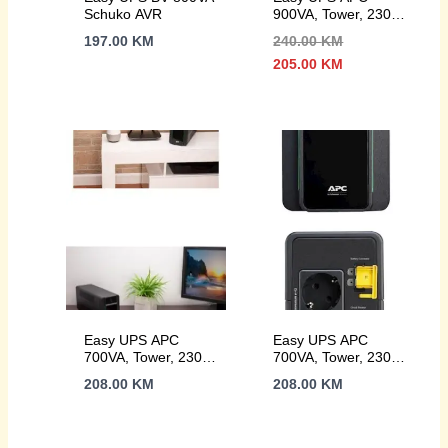
Schuko AVR
900VA, Tower, 230V,
4x IEC C13 AVR
197.00
KM
240.00
KM
Izvorna
Trenutna
205.00
KM
cijena
cijena
bila
je:
je:
205.00 KM.
240.00 KM.
Easy UPS APC
Easy UPS APC
700VA, Tower, 230V,
700VA, Tower, 230V,
4x IEC C13 AVR
2x Schuko AVR
208.00
KM
208.00
KM