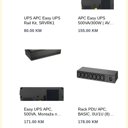
UPS APC Easy UPS
APC Easy UPS
Rail Kit, SRVRK1
500VA/300W | AVR |
podna/zidna
80.00
KM
155.00
KM
montaža | 4 x
Schuko
Easy UPS APC,
Rack PDU APC,
500VA, Montaža na
BASIC, 0U/1U (8)
pod/zid, 230V, 6x
C13
171.00
KM
178.00
KM
IEC C13 utičnica,