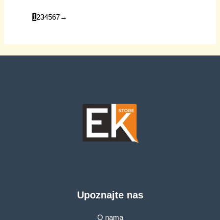
1
2
3
4
5
6
7
→
Upoznajte nas
O nama