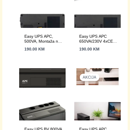
Easy UPS APC,
Easy UPS APC
500VA, Montaža na
650VA/230V 4xCEE
pod/zid, 230V, 6x
7/3 schuko, AVR,
190.00
KM
190.00
KM
IEC C13 utičnica,
Floor/Wall Mount
AVR BX500MI
AKCIJA
Easy UPS BV 800VA
Easy UPS APC