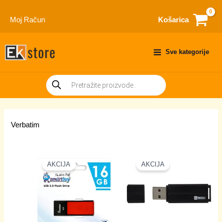
Skip
to
Moj Račun
Košarica
content
Sve kategorije
Products
search
Verbatim
AKCIJA
AKCIJA