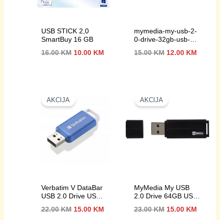
USB STICK 2,0
mymedia-my-usb-2-
SmartBuy 16 GB
0-drive-32gb-usb-
stick-crna
Izvorna
Trenutna
Izvorna
Trenut
16.00
KM
10.00
KM
15.00
KM
12.00
KM
cijena
cijena
cijena
cijena
bila
je:
bila
je:
je:
10.00 KM.
je:
12.00 
16.00 KM.
15.00 KM.
AKCIJA
AKCIJA
Verbatim V DataBar
MyMedia My USB
USB 2.0 Drive USB
2.0 Drive 64GB USB
stick 64 GB plava
stick
Izvorna
Trenutna
Izvorna
Trenut
22.00
KM
15.00
KM
23.00
KM
15.00
KM
boja 49455 USB 2.0
cijena
cijena
cijena
cijena