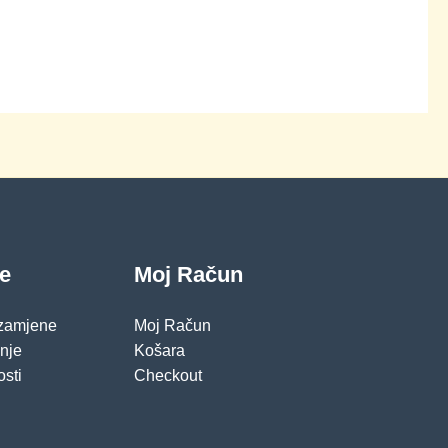
je
Moj Račun
 zamjene
Moj Račun
pnje
Košara
osti
Checkout