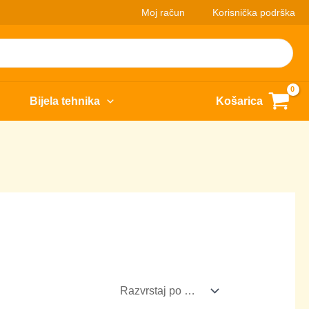
Moj račun
Korisnička podrška
Bijela tehnika
Košarica