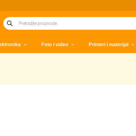
Products
search
ektronika
Foto i video
Printeri i materijal