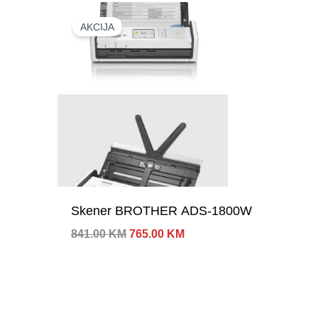
AKCIJA
Skener BROTHER ADS-1800W
Izvorna
Trenutna
841.00
KM
765.00
KM
cijena
cijena
bila
je:
je:
765.00 KM.
841.00 KM.