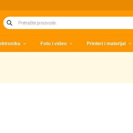
Products
search
ektronika
Foto i video
Printeri i materijal