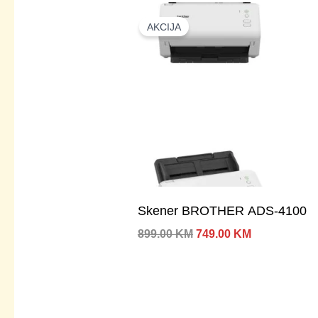
AKCIJA
Skener BROTHER ADS-4100
Izvorna
Trenutna
899.00
KM
749.00
KM
cijena
cijena
bila
je:
je:
749.00 KM.
899.00 KM.