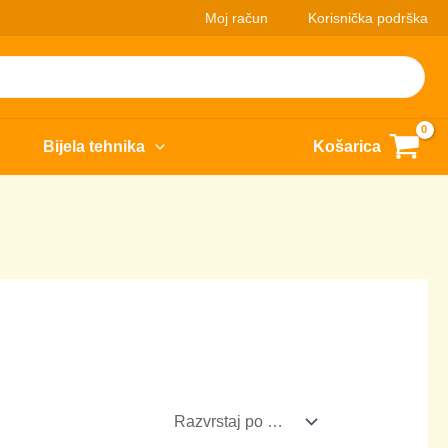
Moj račun
Korisnička podrška
Bijela tehnika
Košarica