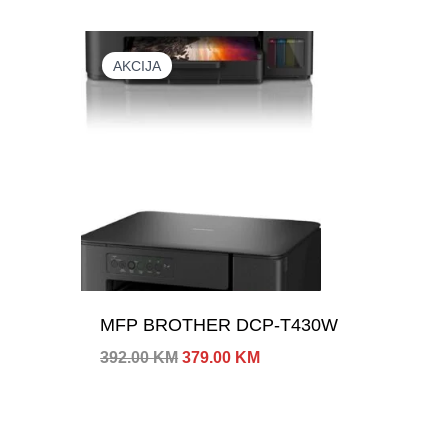
AKCIJA
MFP BROTHER DCP-T430W
Izvorna
Trenutna
392.00
KM
379.00
KM
cijena
cijena
bila
je:
je:
379.00 KM.
392.00 KM.