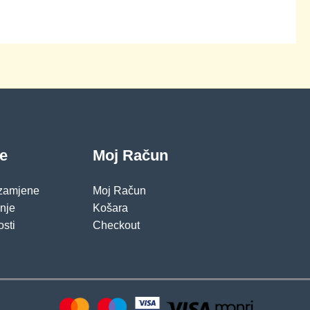
je
Moj Račun
 zamjene
Moj Račun
pnje
Košara
osti
Checkout