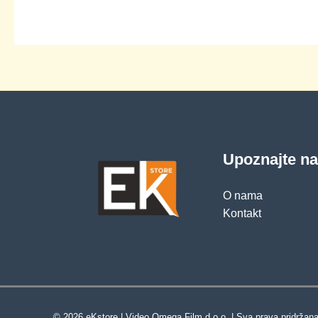
Upoznajte n
O nama
Kontakt
© 2026 eKstore | Video Omega Film d.o.o. | Sva prava pridržana