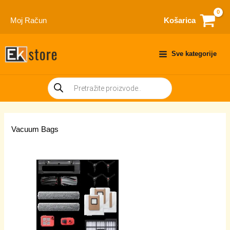
Skip
to
Moj Račun
Košarica
content
Sve kategorije
Products
search
Vacuum Bags