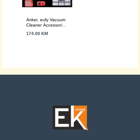
Anker, eufy Vacuum
Cleaner Accessories
Package for E28,
174.00
KM
E25 MixedColor