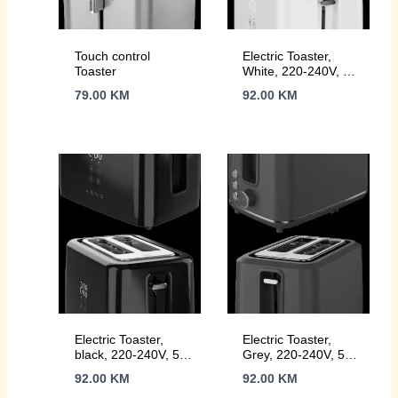
Touch control
Electric Toaster,
Toaster
White, 220-240V, 50-
60Hz, 780-930W, 2
79.00
KM
92.00
KM
slots, 3 modes, 7
browning levels
Electric Toaster,
Electric Toaster,
black, 220-240V, 50-
Grey, 220-240V, 50-
60Hz, 780-930W, 2
60Hz, 920-1080W, 2
92.00
KM
92.00
KM
slots, 3 modes, 7
slots, 3 modes, 7