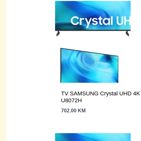
696.00 KM.
TV SAMSUNG Crystal UHD 4K 43
U8072H
702.00
KM