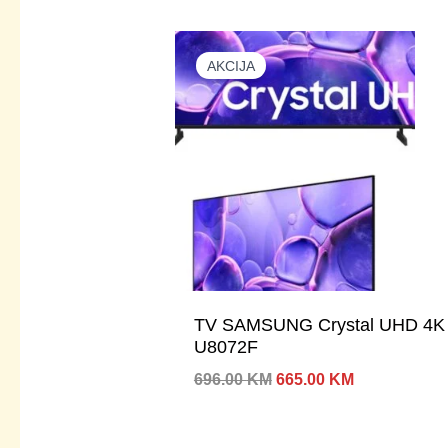
AKCIJA
TV SAMSUNG Crystal UHD 4K 50
U8072F
Izvorna
Trenutna
696.00
KM
665.00
KM
cijena
cijena
bila
je:
je:
665.00 KM.