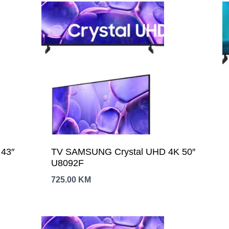
″
TV SAMSUNG Crystal UHD 4K 50″
U8092F
725.00
KM