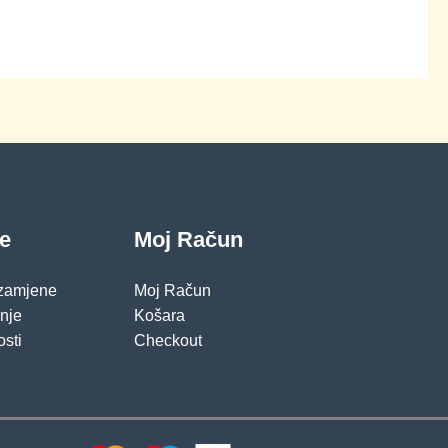
je
Moj Račun
 zamjene
Moj Račun
pnje
Košara
osti
Checkout