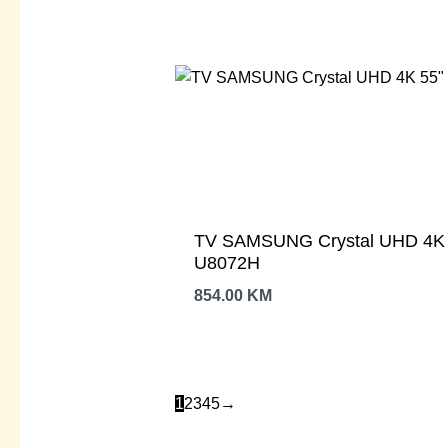
TV SAMSUNG Crystal UHD 4K 55
U8072H
854.00
KM
1
2
3
4
5
→