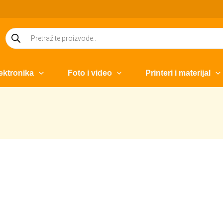
Products
search
ektronika
Foto i video
Printeri i materijal