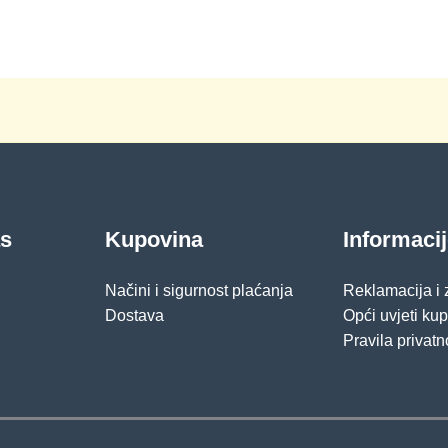
as
Kupovina
Informaci
Načini i sigurnost plaćanja
Reklamacija i
Dostava
Opći uvjeti ku
Pravila privatn