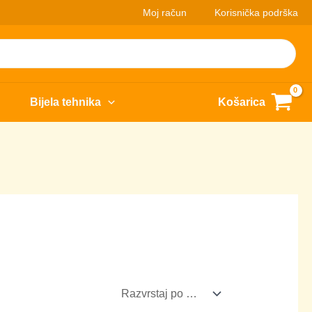
Moj račun
Korisnička podrška
Bijela tehnika
Košarica