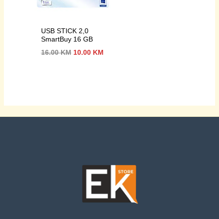
USB STICK 2,0
SmartBuy 16 GB
Izvorna
Trenutna
16.00
KM
10.00
KM
cijena
cijena
bila
je:
je:
10.00 KM.
16.00 KM.