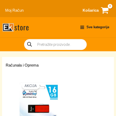
Skip
to
Moj Račun
Košarica
content
Sve kategorije
Products
search
Računala i Oprema
AKCIJA