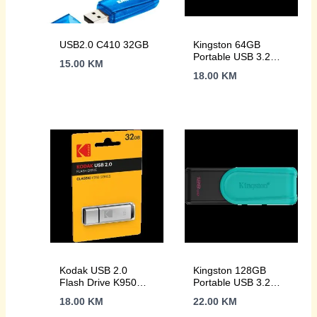
USB2.0 C410 32GB
Kingston 64GB
Portable USB 3.2
15.00
KM
Gen 1 DataTraveler
18.00
KM
Exodia S
(Black/Black)
Kodak USB 2.0
Kingston 128GB
Flash Drive K950
Portable USB 3.2
32GB
Gen 1 DataTraveler
18.00
KM
22.00
KM
Exodia S