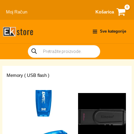
Skip
to
Moj Račun
Košarica
content
Sve kategorije
Products
search
Memory ( USB flash )