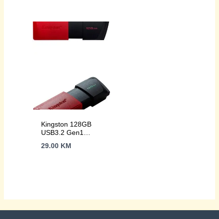
(Black/Turquoise)
Kingston 128GB
USB3.2 Gen1
DataTraveler Exodia
29.00
KM
M (Black + Red)