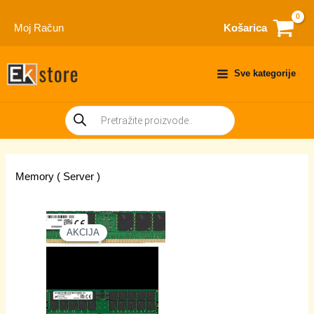
Skip
to
Moj Račun
Košarica
content
Sve kategorije
Products
search
Memory ( Server )
AKCIJA