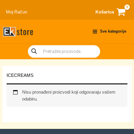
Skip
to
Moj Račun
Košarica
content
Sve kategorije
Products
search
ICECREAMS
Nisu pronađeni proizvodi koji odgovaraju vašem
odabiru.