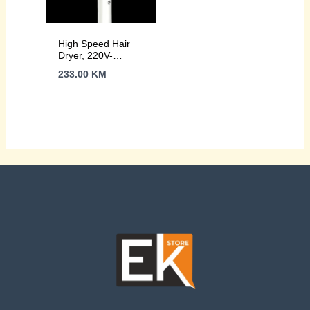
High Speed Hair
Dryer, 220V-
240V~50-60Hz,
233.00
KM
1500W, Ionizer, LCD,
6+circulation mode,
110000RPM, less
than 75dB