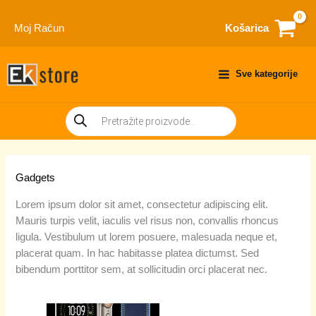
Skip
to
Moj Račun
Košarica
content
Sve kategorije
Products
search
Gadgets
Lorem ipsum dolor sit amet, consectetur adipiscing elit.
Mauris turpis velit, iaculis vel risus non, convallis rhoncus
ligula. Vestibulum ut lorem posuere, malesuada neque et,
placerat quam. In hac habitasse platea dictumst. Sed
bibendum porttitor sem, at sollicitudin orci placerat nec.