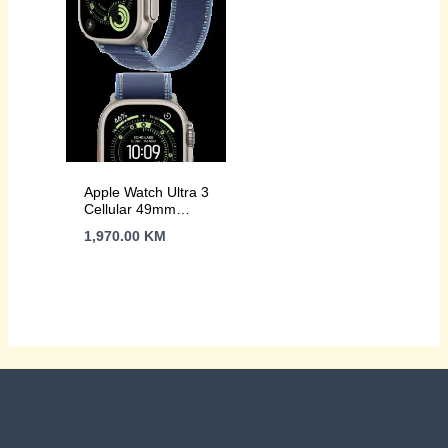
Apple Watch Ultra 3
Cellular 49mm
Natural Titanium
1,970.00
KM
Case with
Blue/Bright Blue Trail
Loop – M/L