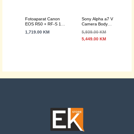
Fotoaparat Canon
Sony Alpha a7 V
EOS R50 + RF-S 18-
Camera Body
45 Content Creator
garancija 24m
1,719.00
KM
5,939.00
KM
Kit
Izvorna
Trenutna
5,449.00
KM
cijena
cijena
bila
je:
je:
5,449.00 KM.
5,939.00 KM.