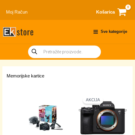
Skip
to
Moj Račun
Košarica
content
Sve kategorije
Products
search
Memorijske kartice
AKCIJA