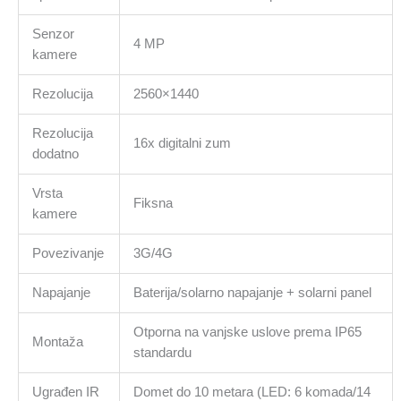
Senzor
4 MP
kamere
Rezolucija
2560×1440
Rezolucija
16x digitalni zum
dodatno
Vrsta
Fiksna
kamere
Povezivanje
3G/4G
Napajanje
Baterija/solarno napajanje + solarni panel
Otporna na vanjske uslove prema IP65
Montaža
standardu
Ugrađen IR
Domet do 10 metara (LED: 6 komada/14