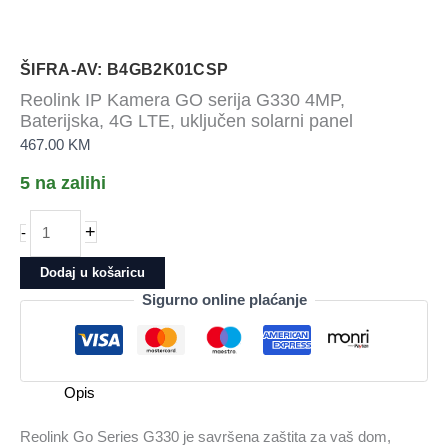
ŠIFRA-AV: B4GB2K01CSP
Reolink IP Kamera GO serija G330 4MP,
Baterijska, 4G LTE, uključen solarni panel
467.00
KM
5 na zalihi
Reolink
+
-
IP
Kamera
Dodaj u košaricu
GO
Sigurno online plaćanje
serija
G330
4MP,
Baterijska,
Opis
4G
LTE,
Reolink Go Series G330 je savršena zaštita za vaš dom,