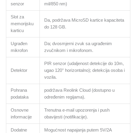
senzor
mil/850 nm)
Slot za
Da, podržava MicroSD kartice kapaciteta
memorijsku
do 128 GB.
karticu
Ugrađen
Da; dvosmjerni zvuk sa ugrađenim
mikrofon
zvučnikom i mikrofonom.
PIR senzor (udaljenost detekcije do 10m,
Detektor
ugao 120° horizontalno); detekcija osoba i
vozila.
Pohrana
podržava Reolink Cloud (dostupno u
podataka
određenim regijama).
Osnovne
Trenutna e-mail upozorenja i push
informacije
obavijesti (notifikacije).
Dodatne
Mogućnost napajanja putem 5V/2A