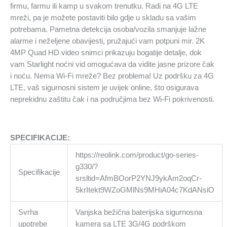
uključen
firmu, farmu ili kamp u svakom trenutku. Radi na 4G LTE
solarni
mreži, pa je možete postaviti bilo gdje u skladu sa vašim
panel
potrebama. Pametna detekcija osoba/vozila smanjuje lažne
količina
alarme i neželjene obavijesti, pružajući vam potpuni mir. 2K
4MP Quad HD video snimci prikazuju bogatije detalje, dok
vam Starlight noćni vid omogućava da vidite jasne prizore čak
i noću. Nema Wi-Fi mreže? Bez problema! Uz podršku za 4G
LTE, vaš sigurnosni sistem je uvijek online, što osigurava
neprekidnu zaštitu čak i na područjima bez Wi-Fi pokrivenosti.
SPECIFIKACIJE:
https://reolink.com/product/go-series-
g330/?
Specifikacije
srsltid=AfmBOorP2YNJ9ykAm2oqCr-
5krItekt9WZoGMlNs9MHiA04c7KdANsiO
Svrha
Vanjska bežična baterijska sigurnosna
upotrebe
kamera sa LTE 3G/4G podrškom